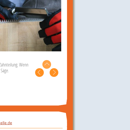
r Zahnteilung. Wenn
 Säge.
elle.de