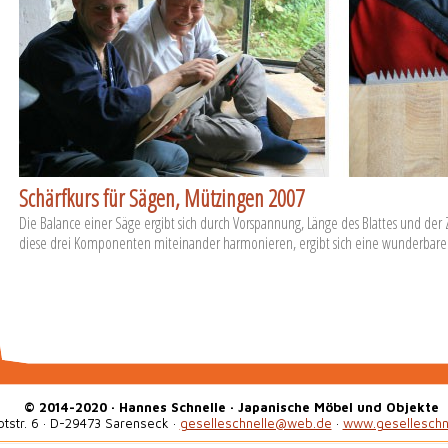
Schärfkurs für Sägen, Mützingen 2007
Die Balance einer Säge ergibt sich durch Vorspannung, Länge des Blattes und de
diese drei Komponenten miteinander harmonieren, ergibt sich eine wunderbare
© 2014-2020 · Hannes Schnelle · Japanische Möbel und Objekte
tstr. 6 · D-29473 Sarenseck ·
geselleschnelle@web.de
·
www.geselleschn